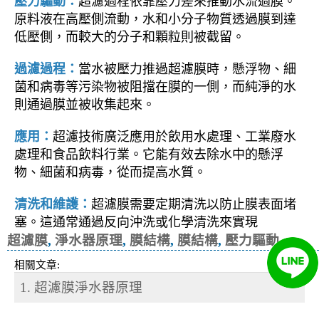
壓力驅動：
超濾過程依靠壓力差來推動水流過膜。
原料液在高壓側流動，水和小分子物質透過膜到達
低壓側，而較大的分子和顆粒則被截留。
過濾過程：
當水被壓力推過超濾膜時，懸浮物、細
菌和病毒等污染物被阻擋在膜的一側，而純淨的水
則通過膜並被收集起來。
應用：
超濾技術廣泛應用於飲用水處理、工業廢水
處理和食品飲料行業。它能有效去除水中的懸浮
物、細菌和病毒，從而提高水質。
清洗和維護：
超濾膜需要定期清洗以防止膜表面堵
塞。這通常通過反向沖洗或化學清洗來實現
超濾膜
,
淨水器原理
,
膜結構
,
膜結構
,
壓力驅動
相關文章:
1. 超濾膜淨水器原理