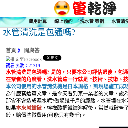
費用計算
線上預約
洗水管 案例
水管清
水管清洗是包通嗎?
首頁
》
問與答
觀看次數：21319
水管清洗是包通嗎? 是的，只要本公司評估過後，包
在業者的角度看，洗水管這一行就是 "技術、
技術
、
本公司使用的水管清洗機是日本規格，到現場施工成功率
為什麼寫這篇文章，是今天看到某一業者的文章，說
那會不會造成漏水呢?做過幾千戶的經驗，水管埋在水
如果
本來就鏽破
，檸檬酸把鐵鏽溶解後，當然就破管
齡，賠償些微費用(可能只有幾千)。