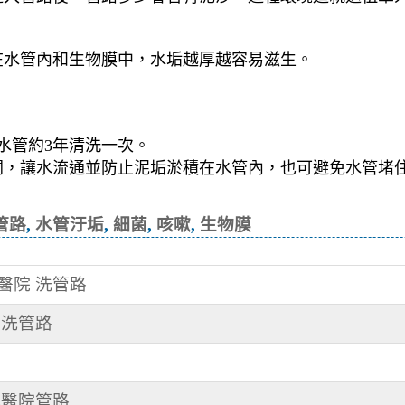
在水管內和生物膜中，水垢越厚越容易滋生。
水管約3年清洗一次。
開，讓水流通並防止泥垢淤積在水管內，也可避免水管堵
的方法, 清洗管路, 水管汙垢, 細菌, 咳
管路
,
水管汙垢
,
細菌
,
咳嗽
,
生物膜
某醫院 洗管路
 洗管路
 洗醫院管路