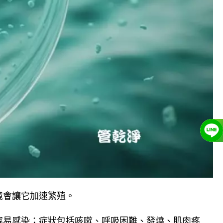
境會讓它加速繁殖。
容易感染；症狀包括咳嗽、呼吸困難、發燒、肌肉疼