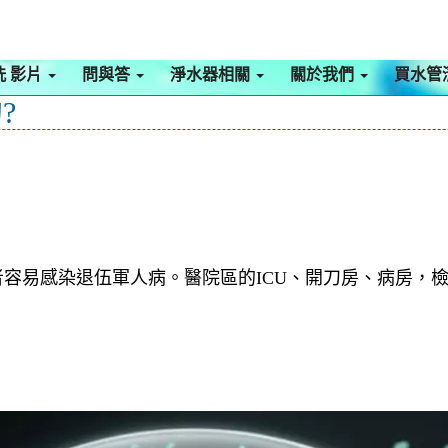
洗 影片
問與答
淨水器相關
關於我們
買水管
?
容易感染退伍軍人病。醫院區的ICU、開刀房、病房，