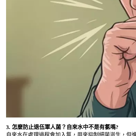
3. 怎麼防止退伍軍人菌？自來水中不是有氯嗎?
自來水在處理過程會加入氯，用來抑制細菌滋生，但