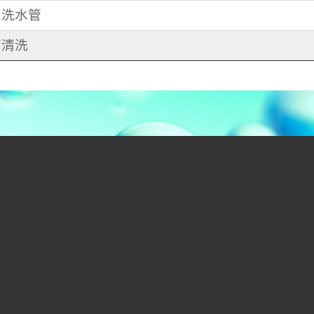
街 洗水管
管清洗