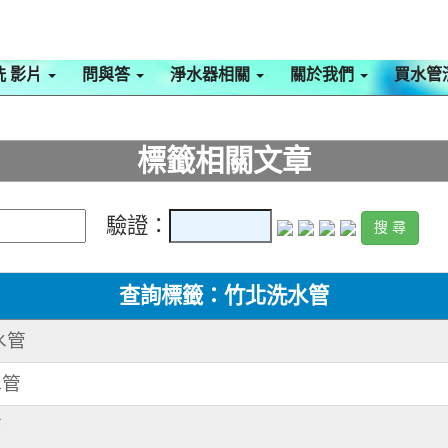
洗 影片
問與答
淨水器相關
關於我們
買水管
標籤相關文章
驗證：
查詢標籤：竹北洗水管
水管
水管
管