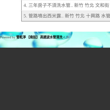
4. 三年房子不須洗水管.. 新竹 竹北 文和
5. 管路噴出西米露.. 新竹 竹北 十興路 水
Powered by
管乾淨 【南投】 高週波水管清洗
4.20