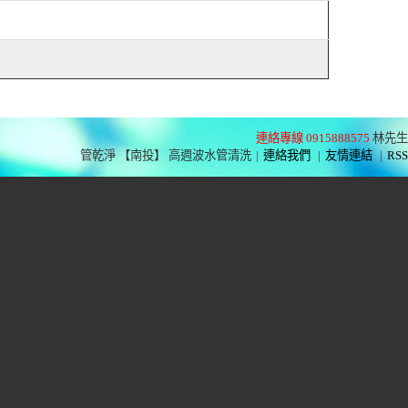
連絡專線 0915888575
林先生
管乾淨 【南投】 高週波水管清洗
|
連絡我們
|
友情連結
|
RSS