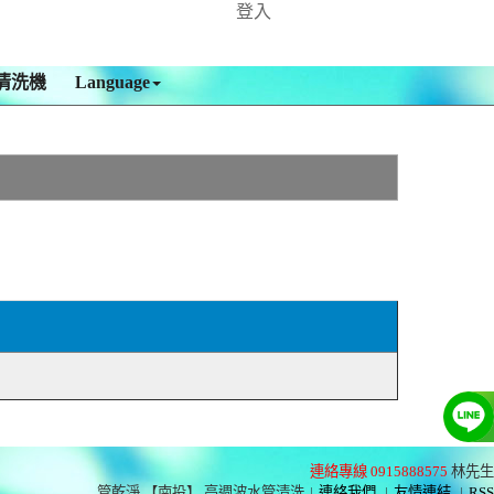
登入
清洗機
Language
連絡專線 0915888575
林先生
管乾淨 【南投】 高週波水管清洗
|
連絡我們
|
友情連結
|
RSS