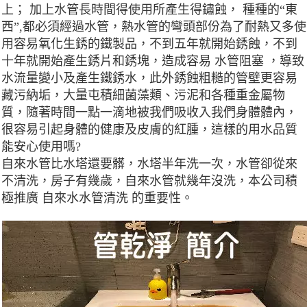
上； 加上水管長時間得使用所產生得鏽蝕， 種種的“東
西”,都必須經過水管，熱水管的彎頭部份為了耐熱又多使
用容易氧化生銹的鐵製品，不到五年就開始銹蝕，不到
十年就開始產生銹片和銹塊，造成容易 水管阻塞 ，導致
水流量變小及產生鐵銹水，此外銹蝕粗糙的管壁更容易
藏污納垢，大量屯積細菌藻類、污泥和各種重金屬物
質，隨著時間一點一滴地被我們吸收入我們身體體內，
很容易引起身體的健康及皮膚的紅腫，這樣的用水品質
能安心使用嗎?
自來水管比水塔還要髒，水塔半年洗一次，水管卻從來
不清洗，房子有幾歲，自來水管就幾年沒洗，本公司積
極推廣 自來水水管清洗 的重要性。