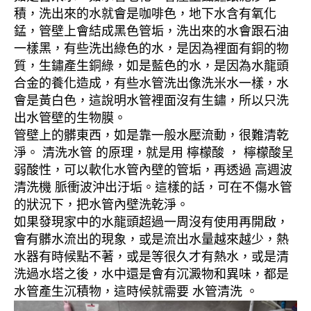
積，洗出來的水就會是咖啡色，地下水含有氧化
錳，管壁上會結成黑色管垢，洗出來的水會跟石油
一樣黑，有些洗出綠色的水，是因為裡面有銅的物
質，生鏽產生銅綠，如是藍色的水，是因為水龍頭
合金的養化造成，有些水管洗出像洗米水一樣，水
會是黃白色，這說明水管裡面沒有生鏽，所以只洗
出水管壁的生物膜。
管壁上的髒東西，如是靠一般水壓流動，很難清乾
淨。 清洗水管 的原理，就是用 檸檬酸 ， 檸檬酸呈
弱酸性，可以軟化水管內壁的管垢，再透過 高週波
清洗機 脈衝波沖出汙垢。這樣的話，可在不傷水管
的狀況下，把水管內壁洗乾淨。
如果發現家中的水龍頭超過一周沒有使用再開啟，
會有髒水流出的現象，或是流出水量越來越少，熱
水器有時候點不著，或是等很久才有熱水，或是清
洗過水塔之後，水中還是會有沉澱物和異味，都是
水管產生沉積物，這時候就需要 水管清洗 。