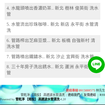
4. 水龍頭噴出香濃奶茶.. 新北 樹林 俊英街 洗水
管
5. 水管流出珍珠咖啡.. 新北 新店 永平街 水管清
洗
6. 管路榨出芝麻豆漿... 新北 板橋 自強新村 清
洗水管
7. 管路噴出鐵鏽水.. 新北 汐止 宜興街 洗水管
8. 三十年房子洗出銹水.. 新北 蘆洲 永平街 洗水
管
連絡專線 0915888575
林先生
管乾淨 【南投】 高週波水管清洗
|
連絡我們
|
友情連結
|
RSS
Powered by
管乾淨 【南投】 高週波水管清洗
4.20