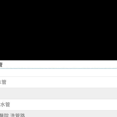
管
水管
洗水管
某醫院 洗管路