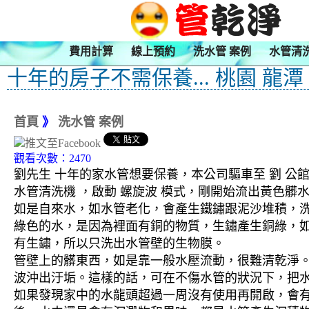
費用計算
線上預約
洗水管 案例
水管清
十年的房子不需保養... 桃園 龍潭
首頁
》
洗水管 案例
觀看次數：2470
劉先生 十年的家水管想要保養，本公司驅車至 劉 公館
水管清洗機 ，啟動 螺旋波 模式，剛開始流出黃色
如是自來水，如水管老化，會產生鐵鏽跟泥沙堆積，
綠色的水，是因為裡面有銅的物質，生鏽產生銅綠，
有生鏽，所以只洗出水管壁的生物膜。
管壁上的髒東西，如是靠一般水壓流動，很難清乾淨。 
波沖出汙垢。這樣的話，可在不傷水管的狀況下，把
如果發現家中的水龍頭超過一周沒有使用再開啟，會