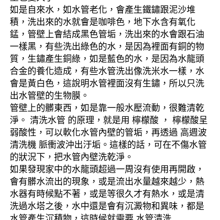
如是自來水，如水管老化，會產生鐵鏽跟泥沙堆
積，洗出來的水就會是咖啡色，地下水含有氧化
錳，管壁上會結成黑色管垢，洗出來的水會跟石油
一樣黑，有些洗出綠色的水，是因為裡面有銅的物
質，生鏽產生銅綠，如是藍色的水，是因為水龍頭
合金的養化造成，有些水管洗出像洗米水一樣，水
會是黃白色，這說明水管裡面沒有生鏽，所以只洗
出水管壁的生物膜。
管壁上的髒東西，如是靠一般水壓流動，很難清乾
淨。 清洗水管 的原理，就是用 檸檬酸 ， 檸檬酸呈
弱酸性，可以軟化水管內壁的管垢，再透過 高週波
清洗機 脈衝波沖出汙垢。這樣的話，可在不傷水管
的狀況下，把水管內壁洗乾淨。
如果發現家中的水龍頭超過一周沒有使用再開啟，
會有髒水流出的現象，或是流出水量越來越少，熱
水器有時候點不著，或是等很久才有熱水，或是清
洗過水塔之後，水中還是會有沉澱物和異味，都是
水管產生沉積物，這時候就需要 水管清洗