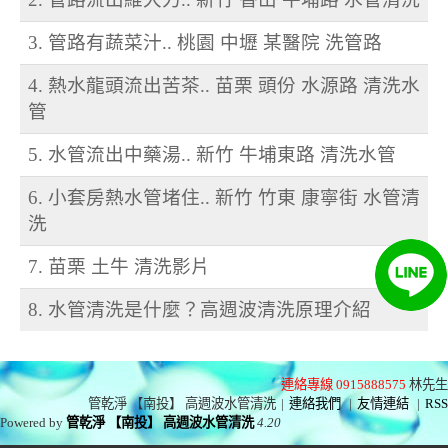
3. 管路有蔬菜汁.. 桃園 中壢 某醫院 洗管路
4. 熱水龍頭流出苦茶.. 苗栗 頭份 水源路 清洗水
管
5. 水管流出中藥湯.. 新竹 牛埔東路 清洗水管
6. 小套房熱水管堵住.. 新竹 竹東 康寧街 水管清
洗
7. 苗栗 土牛 清洗影片
8. 水管清洗是什麼？高週波清洗原理介紹
連絡專線 0915888575
林先生
管乾淨 【南投】 高週波水管清洗
|
連絡我們
|
友情連結
|
RSS
Powered by
管乾淨 【南投】 高週波水管清洗
4.20