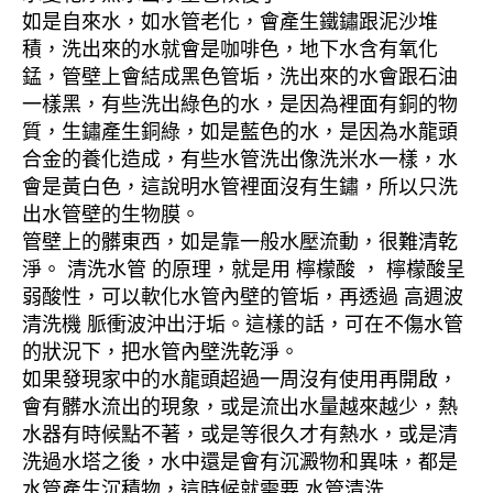
如是自來水，如水管老化，會產生鐵鏽跟泥沙堆
積，洗出來的水就會是咖啡色，地下水含有氧化
錳，管壁上會結成黑色管垢，洗出來的水會跟石油
一樣黑，有些洗出綠色的水，是因為裡面有銅的物
質，生鏽產生銅綠，如是藍色的水，是因為水龍頭
合金的養化造成，有些水管洗出像洗米水一樣，水
會是黃白色，這說明水管裡面沒有生鏽，所以只洗
出水管壁的生物膜。
管壁上的髒東西，如是靠一般水壓流動，很難清乾
淨。 清洗水管 的原理，就是用 檸檬酸 ， 檸檬酸呈
弱酸性，可以軟化水管內壁的管垢，再透過 高週波
清洗機 脈衝波沖出汙垢。這樣的話，可在不傷水管
的狀況下，把水管內壁洗乾淨。
如果發現家中的水龍頭超過一周沒有使用再開啟，
會有髒水流出的現象，或是流出水量越來越少，熱
水器有時候點不著，或是等很久才有熱水，或是清
洗過水塔之後，水中還是會有沉澱物和異味，都是
水管產生沉積物，這時候就需要 水管清洗