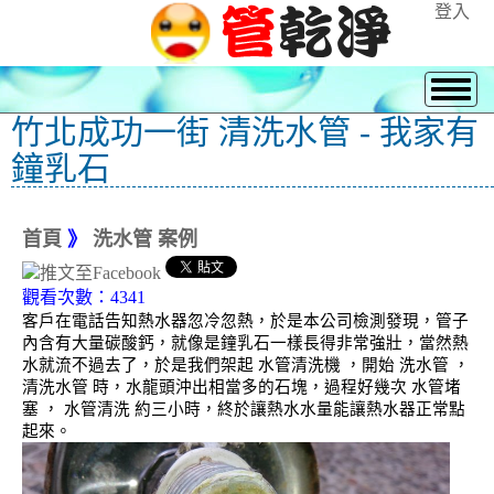
登入
竹北成功一街 清洗水管 - 我家有
鐘乳石
首頁
》
洗水管 案例
觀看次數：4341
客戶在電話告知熱水器忽冷忽熱，於是本公司檢測發現，管子
內含有大量碳酸鈣，就像是鐘乳石一樣長得非常強壯，當然熱
水就流不過去了，於是我們架起 水管清洗機 ，開始 洗水管 ，
清洗水管 時，水龍頭沖出相當多的石塊，過程好幾次 水管堵
塞 ， 水管清洗 約三小時，終於讓熱水水量能讓熱水器正常點
起來。