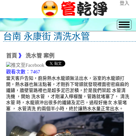
登入
台南 永康街 清洗水管
首頁
》
洗水管 案例
觀看次數：7467
當天客戶告知，廚房熱水水龍頭無法出水，浴室的水龍頭打
開，熱水器也無法點著，才剛拆下彎頭就發現裡面密密麻麻的
鐵鏽，牆壁管路裡也是超多泥巴淤積，於是我們架起 水管清
洗機 ，開始 洗水管 ，才剛灌入檸檬酸，管路就堵塞了， 清洗
水管 時，水龍頭沖出很多的鐵鏽及泥巴，過程好幾次 水管堵
塞 ， 水管清洗 約兩個半小時，終於讓熱水水量正常出水。