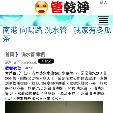
登入
南港 向陽路 洗水管 - 我家有冬瓜
茶
首頁
》
洗水管 案例
觀看次數：4896
客戶電話告知，浴室熱水水龍頭出水量很小，常常熱水器因此
點不著，剛好又要進入冬天了，於是請本公司過去處理，沒想
到剛檢測彎頭，就發現堵塞得很嚴重，當然水就過不去，熱水
器也點不著，於是架起 水管清洗機 ，開始 洗水管 ， 清洗水
管 時，水龍頭像是裝了冬瓜茶 ，源源不絕， 水管清洗 約兩
小時，終於讓熱水水量正常出水。