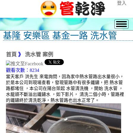
登入
基隆 安樂區 基金一路 洗水管
首頁
》
洗水管 案例
觀看次數：8234
當天客戶 洪先生 來電詢問，因為家中熱水管路出水量很小，
於是本公司到現場查看，發現管路中有很多鐵鏽，把 熱水管
路都堵住 ，本公司在陽台架起 水管清洗機 ，開始 洗水管 ，
水龍頭不斷溢出鐵鏽水 ，如下影片， 清洗二個小時，管路裡
的鐵鏽終於清洗乾淨，熱水管路也出水正常了。