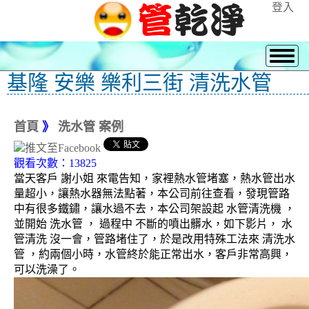
登入
基隆 安樂 樂利三街 清洗水管
首頁
》
洗水管 案例
觀看次數：13825
當天客戶 謝小姐 來電告知，家裡熱水管堵塞，熱水管出水
量超小，讓熱水器無法點著，本公司前往查看，發現管路
中有很多鐵鏽，讓水過不去，本公司架設起 水管清洗機 ，
並開始 洗水管 ， 過程中 不斷的噴出髒水，如下影片， 水
管清洗 沒一會，管路堵住了，於是改用特殊工法來 清洗水
管 ，約兩個小時，水管終於能正常出水，客戶非常高興，
可以洗澡了。