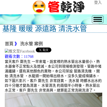
登入
基隆 暖暖 源遠路 清洗水管
首頁
》
洗水管 案例
觀看次數：11768
當天客戶 鄭先生 一早來電，說家裡的熱水管出水量很小，熱
水器會不正常點火及熄滅，本公司到現場檢測發現，管路中堵
滿鐵鏽，還有其他顏色的異物，本公司架設 管路清洗機 ，開
始 清洗水管 ，水龍頭一開始噴出綠水，沒多久變成噴鏽水，
如下圖片影片，客戶 鄭先生 非常訝異， 洗水管 時髒水出水約
四十分鐘才變為清澈， 水管清洗 約兩個半小時後，熱水管出
水正常，客戶 鄭先生 非常高興，總算能正常洗碗洗澡了。