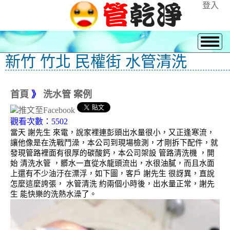
登入
新竹 竹北 民權街 水管清洗
首頁
》
洗水管 案例
觀看次數：5502
當天 謝先生 來電，說家裡連彭頭出水量很小，又正逢寒流，
讓他像是在洗戰鬥澡，本公司到現場檢測，才剛拆下配件，就
發現管路裡面有很厚的碳酸鈣，本公司架設 管路清洗機 ，開
始 清洗水管 ，髒水一直從水龍頭流出，水很油膩，而且水面
上還有不少油汙在漂浮，如下圖，客戶 謝先生 很訝異，直說
怎麼這麼誇張， 水管清洗 約兩個小時後，出水量正常，謝先
生 能快樂的洗熱水澡了。