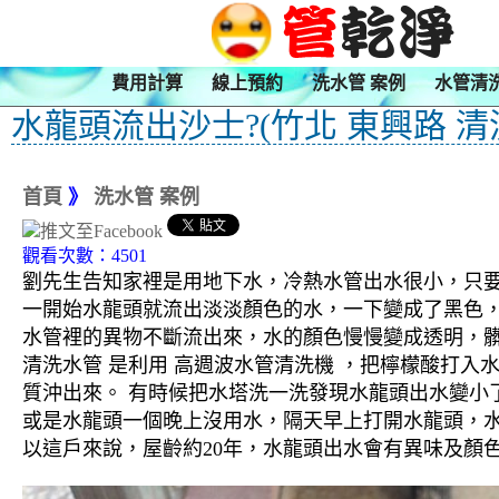
費用計算
線上預約
洗水管 案例
水管清
水龍頭流出沙士?(竹北 東興路 清
首頁
》
洗水管 案例
觀看次數：4501
劉先生告知家裡是用地下水，冷熱水管出水很小，只
一開始水龍頭就流出淡淡顏色的水，一下變成了黑色
水管裡的異物不斷流出來，水的顏色慢慢變成透明，
清洗水管 是利用 高週波水管清洗機 ，把檸檬酸打
質沖出來。 有時候把水塔洗一洗發現水龍頭出水變小
或是水龍頭一個晚上沒用水，隔天早上打開水龍頭，水
以這戶來說，屋齡約20年，水龍頭出水會有異味及顏