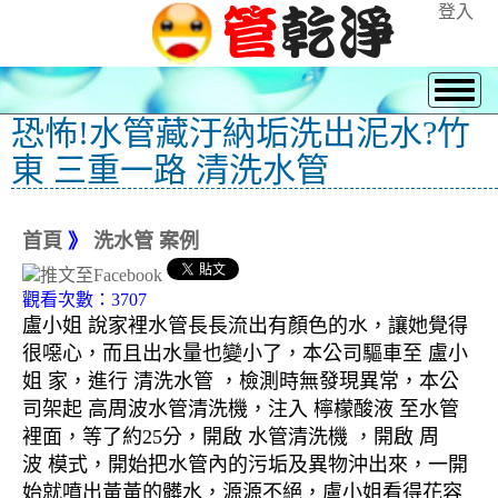
登入
恐怖!水管藏汙納垢洗出泥水?竹
東 三重一路 清洗水管
首頁
》
洗水管 案例
觀看次數：3707
盧小姐 說家裡水管長長流出有顏色的水，讓她覺得
很噁心，而且出水量也變小了，本公司驅車至 盧小
姐 家，進行 清洗水管 ，檢測時無發現異常，本公
司架起 高周波水管清洗機，注入 檸檬酸液 至水管
裡面，等了約25分，開啟 水管清洗機 ，開啟 周
波 模式，開始把水管內的污垢及異物沖出來，一開
始就噴出黃黃的髒水，源源不絕，盧小姐看得花容