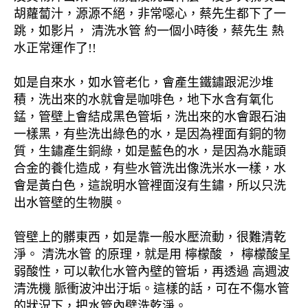
胡蘿蔔汁，源源不絕，非常噁心，蔡先生都下了一
跳，如影片， 清洗水管 約一個小時後，蔡先生 熱
水正常運作了!!
如是自來水，如水管老化，會產生鐵鏽跟泥沙堆
積，洗出來的水就會是咖啡色，地下水含有氧化
錳，管壁上會結成黑色管垢，洗出來的水會跟石油
一樣黑，有些洗出綠色的水，是因為裡面有銅的物
質，生鏽產生銅綠，如是藍色的水，是因為水龍頭
合金的養化造成，有些水管洗出像洗米水一樣，水
會是黃白色，這說明水管裡面沒有生鏽，所以只洗
出水管壁的生物膜。
管壁上的髒東西，如是靠一般水壓流動，很難清乾
淨。 清洗水管 的原理，就是用 檸檬酸 ， 檸檬酸呈
弱酸性，可以軟化水管內壁的管垢，再透過 高週波
清洗機 脈衝波沖出汙垢。這樣的話，可在不傷水管
的狀況下，把水管內壁洗乾淨。