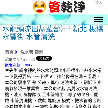
登入
水龍頭流出胡蘿蔔汁? 新北 板橋
永豐街 水管清洗
首頁
》
洗水管 案例
觀看次數：3805
蔡先生 說家裡的熱水水龍頭出水量很小，熱水常常
一下燙得要死，一下很冷，讓他像是在洗三溫暖，
本公司驅車至 蔡 公館，進行 清洗水管 ，剛拆下濾
嘴就發現一堆異物，本公司架起 高周波水管清洗
機，灌入 檸檬酸液 至水管裡面，等了約15分，開
啟 水管清洗機 ，啟動 螺旋波 模式，把水管的污垢
及異物沖出來，一開始沒洗出什麼，沒多久就噴出