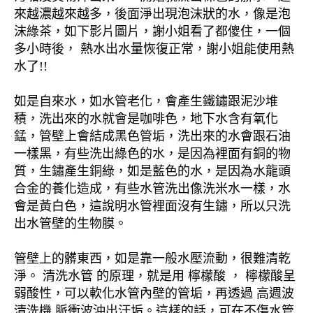
來越濃越來越多，後面淨出現泡沫狀的水，像是泡
沫綠茶，如下影片圖片，謝小姐看了都傻住，一個
多小時後， 熱水出水量恢復正常，謝小姐能使用熱
水了!!
如是自來水，如水管老化，會產生鐵鏽跟泥沙堆
積，洗出來的水就會是咖啡色，地下水含有氧化
錳，管壁上會結成黑色管垢，洗出來的水會跟石油
一樣黑，有些洗出綠色的水，是因為裡面有銅的物
質，生鏽產生銅綠，如是藍色的水，是因為水龍頭
合金的養化造成，有些水管洗出像洗米水一樣，水
會是黃白色，這說明水管裡面沒有生鏽，所以只洗
出水管壁的生物膜。
管壁上的髒東西，如是靠一般水壓流動，很難清乾
淨。 清洗水管 的原理，就是用 檸檬酸 ， 檸檬酸呈
弱酸性，可以軟化水管內壁的管垢，再透過 高週波
清洗機 脈衝波沖出汙垢。這樣的話，可在不傷水管