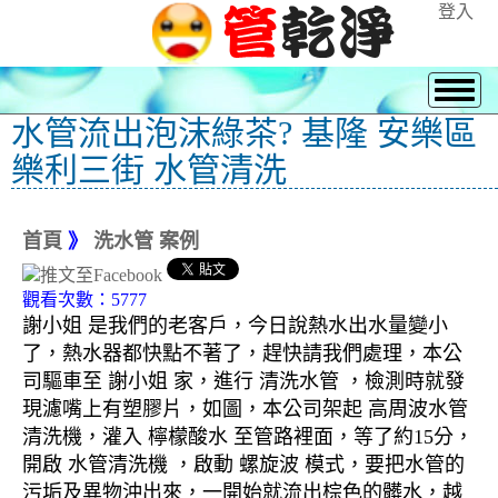
登入
水管流出泡沫綠茶? 基隆 安樂區
樂利三街 水管清洗
首頁
》
洗水管 案例
觀看次數：5777
謝小姐 是我們的老客戶，今日說熱水出水量變小
了，熱水器都快點不著了，趕快請我們處理，本公
司驅車至 謝小姐 家，進行 清洗水管 ，檢測時就發
現濾嘴上有塑膠片，如圖，本公司架起 高周波水管
清洗機，灌入 檸檬酸水 至管路裡面，等了約15分，
開啟 水管清洗機 ，啟動 螺旋波 模式，要把水管的
污垢及異物沖出來，一開始就流出棕色的髒水，越