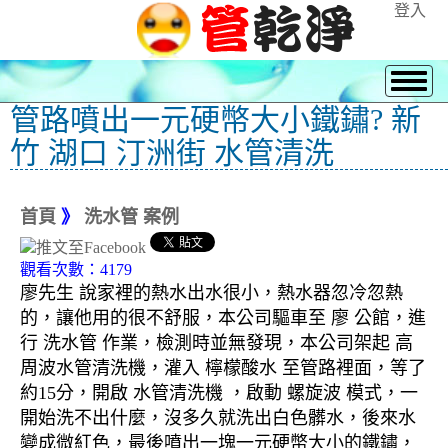
登入
管路噴出一元硬幣大小鐵鏽? 新
竹 湖口 汀洲街 水管清洗
首頁
》
洗水管 案例
觀看次數：4179
廖先生 說家裡的熱水出水很小，熱水器忽冷忽熱
的，讓他用的很不舒服，本公司驅車至 廖 公館，進
行 洗水管 作業，檢測時並無發現，本公司架起 高
周波水管清洗機，灌入 檸檬酸水 至管路裡面，等了
約15分，開啟 水管清洗機 ，啟動 螺旋波 模式，一
開始洗不出什麼，沒多久就洗出白色髒水，後來水
變成微紅色，最後噴出一塊一元硬幣大小的鐵鏽，