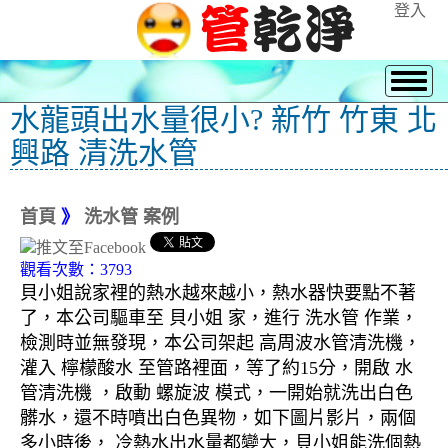
登入
水龍頭出水量很小? 新竹 竹東 北
興路 清洗水管
首頁
》
洗水管 案例
觀看次數：3793
貝小姐說家裡的熱水越來越小，熱水器快要點不著
了，本公司驅車至 貝小姐 家，進行 洗水管 作業，
檢測時並無發現，本公司架起 高周波水管清洗機，
灌入 檸檬酸水 至管路裡面，等了約15分，開啟 水
管清洗機 ，啟動 螺旋波 模式，一開始就洗出白色
髒水，還不時噴出白色異物，如下圖片影片，兩個
多小時後， 冷熱水出水量都變大，貝小姐能洗個熱