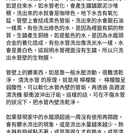
如是自來水，如水管老化，會產生鐵鏽跟泥沙堆
積，洗出來的水就會是咖啡色，地下水含有氧化
錳，管壁上會結成黑色管垢，洗出來的水會跟石油
一樣黑，有些洗出綠色的水，是因為裡面有銅的物
質，生鏽產生銅綠，如是藍色的水，是因為水龍頭
合金的養化造成，有些水管洗出像洗米水一樣，水
會是黃白色，這說明水管裡面沒有生鏽，所以只洗
出水管壁的生物膜。
管壁上的髒東西，如是靠一般水壓流動，很難清乾
淨。 清洗水管 的原理，就是用 檸檬酸 ， 檸檬酸呈
弱酸性，可以軟化水管內壁的管垢，再透過 高週波
清洗機 脈衝波沖出汙垢。這樣的話，可在不傷水管
的狀況下，把水管內壁洗乾淨。
如果發現家中的水龍頭超過一周沒有使用再開啟，
會有髒水流出的現象，或是流出水量越來越少，熱
水器有時候點不著，或是等很久才有熱水，或是清