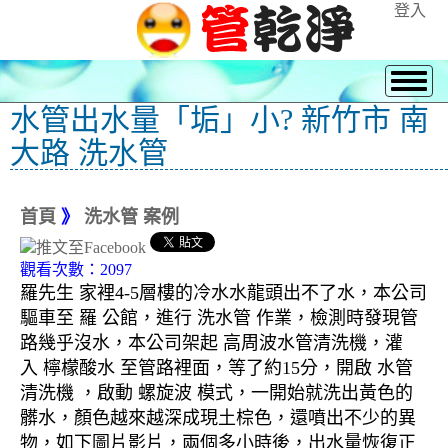
登入
水管出水量「垢」小? 新竹市 南
大路 洗水管
首頁
》
洗水管 案例
觀看次數：2097
羅先生 家裡4-5層樓的冷水水龍頭出不了水，本公司
驅車至 羅 公館，進行 洗水管 作業，檢測時發現管
路幾乎沒水，本公司架起 高周波水管清洗機，灌
入 檸檬酸水 至管路裡面，等了約15分，開啟 水管
清洗機 ，啟動 螺旋波 模式，一開始就洗出黃色的
髒水，顏色越來越深成現土棕色，還噴出不少的異
物，如下圖片影片，兩個多小時後，出水量恢復正