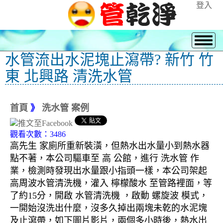
登入
水管流出水泥塊止瀉帶? 新竹 竹
東 北興路 清洗水管
首頁
》
洗水管 案例
觀看次數：3486
高先生 家廁所重新裝潢，但熱水出水量小到熱水器
點不著，本公司驅車至 高 公館，進行 洗水管 作
業，檢測時發現出水量跟小指頭一樣，本公司架起
高周波水管清洗機，灌入 檸檬酸水 至管路裡面，等
了約15分，開啟 水管清洗機 ，啟動 螺旋波 模式，
一開始沒洗出什麼，沒多久掉出兩塊未乾的水泥塊
及止瀉帶，如下圖片影片，兩個多小時後，熱水出