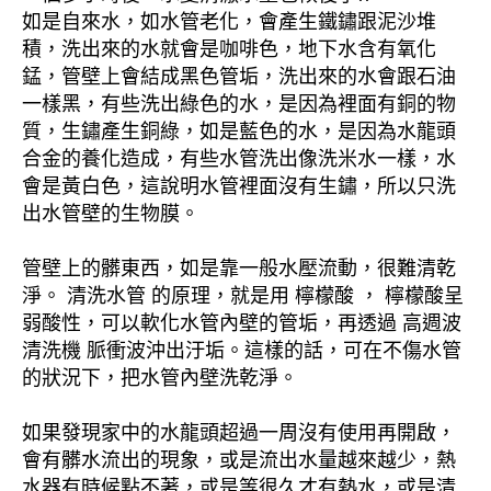
如是自來水，如水管老化，會產生鐵鏽跟泥沙堆
積，洗出來的水就會是咖啡色，地下水含有氧化
錳，管壁上會結成黑色管垢，洗出來的水會跟石油
一樣黑，有些洗出綠色的水，是因為裡面有銅的物
質，生鏽產生銅綠，如是藍色的水，是因為水龍頭
合金的養化造成，有些水管洗出像洗米水一樣，水
會是黃白色，這說明水管裡面沒有生鏽，所以只洗
出水管壁的生物膜。
管壁上的髒東西，如是靠一般水壓流動，很難清乾
淨。 清洗水管 的原理，就是用 檸檬酸 ， 檸檬酸呈
弱酸性，可以軟化水管內壁的管垢，再透過 高週波
清洗機 脈衝波沖出汙垢。這樣的話，可在不傷水管
的狀況下，把水管內壁洗乾淨。
如果發現家中的水龍頭超過一周沒有使用再開啟，
會有髒水流出的現象，或是流出水量越來越少，熱
水器有時候點不著，或是等很久才有熱水，或是清