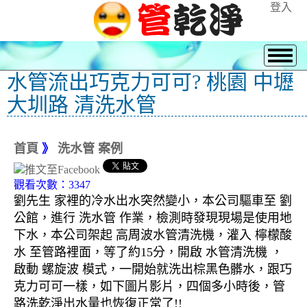
登入
水管流出巧克力可可? 桃園 中壢
大圳路 清洗水管
首頁
》
洗水管 案例
觀看次數：3347
劉先生 家裡的冷水出水突然變小，本公司驅車至 劉
公館，進行 洗水管 作業，檢測時發現現場是使用地
下水，本公司架起 高周波水管清洗機，灌入 檸檬酸
水 至管路裡面，等了約15分，開啟 水管清洗機 ，
啟動 螺旋波 模式，一開始就洗出棕黑色髒水，跟巧
克力可可一樣，如下圖片影片，四個多小時後，管
路洗乾淨出水量也恢復正常了!!