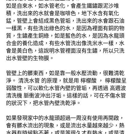
如是自來水，如水管老化，會產生鐵鏽跟泥沙堆
積，洗出來的水就會是咖啡色，地下水含有氧化
錳，管壁上會結成黑色管垢，洗出來的水會跟石油
一樣黑，有些洗出綠色的水，是因為裡面有銅的物
質，生鏽產生銅綠，如是藍色的水，是因為水龍頭
合金的養化造成，有些水管洗出像洗米水一樣，水
會是黃白色，這說明水管裡面沒有生鏽，所以只洗
出水管壁的生物膜。
管壁上的髒東西，如是靠一般水壓流動，很難清乾
淨。 清洗水管 的原理，就是用 檸檬酸 ， 檸檬酸呈
弱酸性，可以軟化水管內壁的管垢，再透過 高週波
清洗機 脈衝波沖出汙垢。這樣的話，可在不傷水管
的狀況下，把水管內壁洗乾淨。
如果發現家中的水龍頭超過一周沒有使用再開啟，
會有髒水流出的現象，或是流出水量越來越少，熱
水器有時候點不著，或是等很久才有熱水，或是清