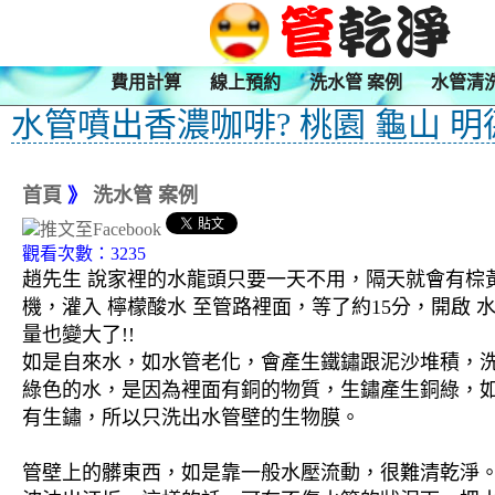
費用計算
線上預約
洗水管 案例
水管清
水管噴出香濃咖啡? 桃園 龜山 明
首頁
》
洗水管 案例
觀看次數：3235
趙先生 說家裡的水龍頭只要一天不用，隔天就會有棕黃
機，灌入 檸檬酸水 至管路裡面，等了約15分，開啟
量也變大了!!
如是自來水，如水管老化，會產生鐵鏽跟泥沙堆積，
綠色的水，是因為裡面有銅的物質，生鏽產生銅綠，
有生鏽，所以只洗出水管壁的生物膜。
管壁上的髒東西，如是靠一般水壓流動，很難清乾淨。 