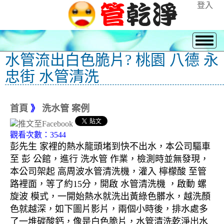
登入
水管流出白色脆片? 桃園 八德 永
忠街 水管清洗
首頁
》
洗水管 案例
觀看次數：3544
彭先生 家裡的熱水龍頭堵到快不出水，本公司驅車
至 彭 公館，進行 洗水管 作業，檢測時並無發現，
本公司架起 高周波水管清洗機，灌入 檸檬酸 至管
路裡面，等了約15分，開啟 水管清洗機 ，啟動 螺
旋波 模式，一開始熱水就洗出黃綠色髒水，越洗顏
色就越深，如下圖片影片，兩個小時後，排水處多
了一堆碳酸鈣，像是白色脆片，水管清洗乾淨出水