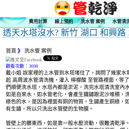
費用計算
線上預約
洗水管 案例
水管清
透天水塔沒水? 新竹 湖口 和興路
首頁
》
洗水管 案例
觀看次數：3698
戴小姐 說家裡的上水管到水塔堵住了，詢問了幾家水
起 高周波水管清洗機，灌入 檸檬酸 至管路裡面，等
們順便洗水塔，水塔內都是淤泥，洗完水塔清洗室內水
如是自來水，如水管老化，會產生鐵鏽跟泥沙堆積，
綠色的水，是因為裡面有銅的物質，生鏽產生銅綠，
有生鏽，所以只洗出水管壁的生物膜。
管壁上的髒東西，如是靠一般水壓流動，很難清乾淨。 