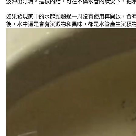
波沖出汙垢。這樣的話，可在不傷水管的狀況下，把
如果發現家中的水龍頭超過一周沒有使用再開啟，會
後，水中還是會有沉澱物和異味，都是水管產生沉積物