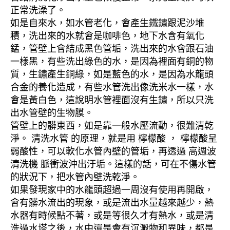
正常洗澡了。
如是自來水，如水管老化，會產生鐵鏽跟泥沙堆
積，洗出來的水就會是咖啡色，地下水含有氧化
錳，管壁上會結成黑色管垢，洗出來的水會跟石油
一樣黑，有些洗出綠色的水，是因為裡面有銅的物
質，生鏽產生銅綠，如是藍色的水，是因為水龍頭
合金的養化造成，有些水管洗出像洗米水一樣，水
會是黃白色，這說明水管裡面沒有生鏽，所以只洗
出水管壁的生物膜。
管壁上的髒東西，如是靠一般水壓流動，很難清乾
淨。 清洗水管 的原理，就是用 檸檬酸 ， 檸檬酸呈
弱酸性，可以軟化水管內壁的管垢，再透過 高週波
清洗機 脈衝波沖出汙垢。這樣的話，可在不傷水管
的狀況下，把水管內壁洗乾淨。
如果發現家中的水龍頭超過一周沒有使用再開啟，
會有髒水流出的現象，或是流出水量越來越少，熱
水器有時候點不著，或是等很久才有熱水，或是清
洗過水塔之後，水中還是會有沉澱物和異味，都是