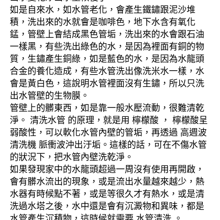
如是自來水，如水管老化，會產生鐵鏽跟泥沙堆
積，洗出來的水就會是咖啡色，地下水含有氧化
錳，管壁上會結成黑色管垢，洗出來的水會跟石油
一樣黑，有些洗出綠色的水，是因為裡面有銅的物
質，生鏽產生銅綠，如是藍色的水，是因為水龍頭
合金的養化造成，有些水管洗出像洗米水一樣，水
會是黃白色，這說明水管裡面沒有生鏽，所以只洗
出水管壁的生物膜。
管壁上的髒東西，如是靠一般水壓流動，很難清乾
淨。 清洗水管 的原理，就是用 檸檬酸 ， 檸檬酸呈
弱酸性，可以軟化水管內壁的管垢，再透過 高週波
清洗機 脈衝波沖出汙垢。這樣的話，可在不傷水管
的狀況下，把水管內壁洗乾淨。
如果發現家中的水龍頭超過一周沒有使用再開啟，
會有髒水流出的現象，或是流出水量越來越少，熱
水器有時候點不著，或是等很久才有熱水，或是清
洗過水塔之後，水中還是會有沉澱物和異味，都是
水管產生沉積物，這時候就需要 水管清洗 。