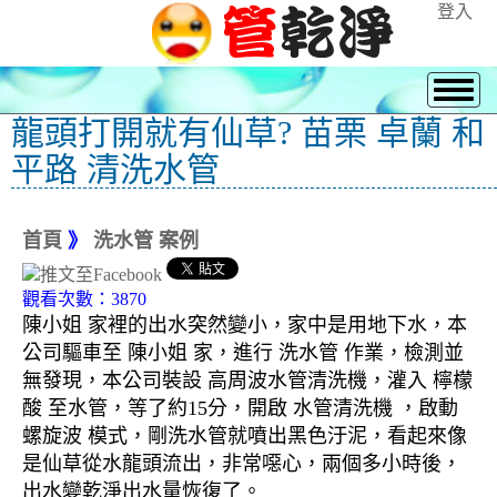
登入
龍頭打開就有仙草? 苗栗 卓蘭 和
平路 清洗水管
首頁
》
洗水管 案例
觀看次數：3870
陳小姐 家裡的出水突然變小，家中是用地下水，本
公司驅車至 陳小姐 家，進行 洗水管 作業，檢測並
無發現，本公司裝設 高周波水管清洗機，灌入 檸檬
酸 至水管，等了約15分，開啟 水管清洗機 ，啟動
螺旋波 模式，剛洗水管就噴出黑色汙泥，看起來像
是仙草從水龍頭流出，非常噁心，兩個多小時後，
出水變乾淨出水量恢復了。