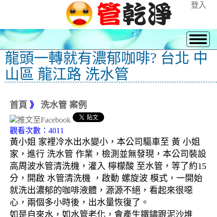
登入
龍頭一轉就有濃郁咖啡? 台北 中
山區 龍江路 洗水管
首頁
》
洗水管 案例
觀看次數：4011
黃小姐 家裡冷水出水變小，本公司驅車至 黃 小姐
家，進行 洗水管 作業，檢測並無發現，本公司裝設
高周波水管清洗機，灌入 檸檬酸 至水管，等了約15
分，開啟 水管清洗機 ，啟動 螺旋波 模式，一開始
就洗出濃郁的咖啡液體，源源不絕，看起來很噁
心，兩個多小時後，出水量恢復了。
如是自來水，如水管老化，會產生鐵鏽跟泥沙堆