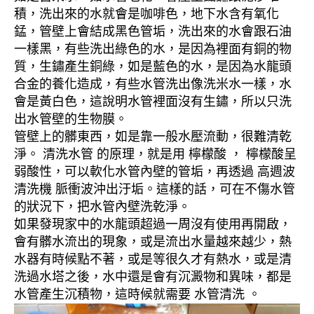
積，洗出來的水就會是咖啡色，地下水含有氧化
錳，管壁上會結成黑色管垢，洗出來的水會跟石油
一樣黑，有些洗出綠色的水，是因為裡面有銅的物
質，生鏽產生銅綠，如是藍色的水，是因為水龍頭
合金的養化造成，有些水管洗出像洗米水一樣，水
會是黃白色，這說明水管裡面沒有生鏽，所以只洗
出水管壁的生物膜。
管壁上的髒東西，如是靠一般水壓流動，很難清乾
淨。 清洗水管 的原理，就是用 檸檬酸 ， 檸檬酸呈
弱酸性，可以軟化水管內壁的管垢，再透過 高週波
清洗機 脈衝波沖出汙垢。這樣的話，可在不傷水管
的狀況下，把水管內壁洗乾淨。
如果發現家中的水龍頭超過一周沒有使用再開啟，
會有髒水流出的現象，或是流出水量越來越少，熱
水器有時候點不著，或是等很久才有熱水，或是清
洗過水塔之後，水中還是會有沉澱物和異味，都是
水管產生沉積物，這時候就需要 水管清洗 。