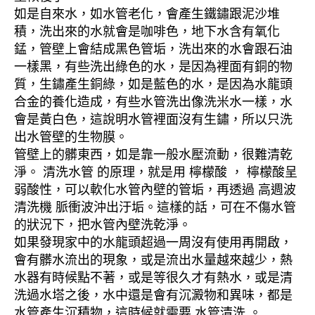
如是自來水，如水管老化，會產生鐵鏽跟泥沙堆
積，洗出來的水就會是咖啡色，地下水含有氧化
錳，管壁上會結成黑色管垢，洗出來的水會跟石油
一樣黑，有些洗出綠色的水，是因為裡面有銅的物
質，生鏽產生銅綠，如是藍色的水，是因為水龍頭
合金的養化造成，有些水管洗出像洗米水一樣，水
會是黃白色，這說明水管裡面沒有生鏽，所以只洗
出水管壁的生物膜。
管壁上的髒東西，如是靠一般水壓流動，很難清乾
淨。 清洗水管 的原理，就是用 檸檬酸 ， 檸檬酸呈
弱酸性，可以軟化水管內壁的管垢，再透過 高週波
清洗機 脈衝波沖出汙垢。這樣的話，可在不傷水管
的狀況下，把水管內壁洗乾淨。
如果發現家中的水龍頭超過一周沒有使用再開啟，
會有髒水流出的現象，或是流出水量越來越少，熱
水器有時候點不著，或是等很久才有熱水，或是清
洗過水塔之後，水中還是會有沉澱物和異味，都是
水管產生沉積物，這時候就需要 水管清洗 。