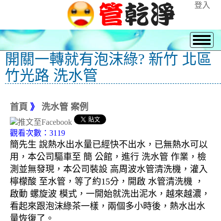
登入
開關一轉就有泡沫綠? 新竹 北區
竹光路 洗水管
首頁
》
洗水管 案例
觀看次數：3119
簡先生 說熱水出水量已經快不出水，已無熱水可以
用，本公司驅車至 簡 公館，進行 洗水管 作業，檢
測並無發現，本公司裝設 高周波水管清洗機，灌入
檸檬酸 至水管，等了約15分，開啟 水管清洗機 ，
啟動 螺旋波 模式，一開始就洗出泥水，越來越濃，
看起來跟泡沫綠茶一樣，兩個多小時後，熱水出水
量恢復了。