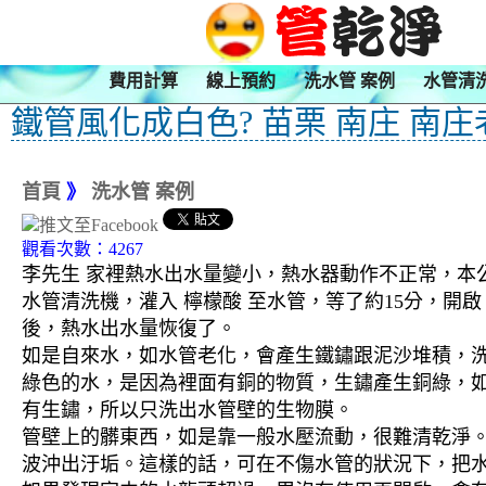
費用計算
線上預約
洗水管 案例
水管清
鐵管風化成白色? 苗栗 南庄 南庄
首頁
》
洗水管 案例
觀看次數：4267
李先生 家裡熱水出水量變小，熱水器動作不正常，本公
水管清洗機，灌入 檸檬酸 至水管，等了約15分，開
後，熱水出水量恢復了。
如是自來水，如水管老化，會產生鐵鏽跟泥沙堆積，
綠色的水，是因為裡面有銅的物質，生鏽產生銅綠，
有生鏽，所以只洗出水管壁的生物膜。
管壁上的髒東西，如是靠一般水壓流動，很難清乾淨。 
波沖出汙垢。這樣的話，可在不傷水管的狀況下，把