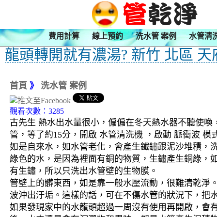
費用計算
線上預約
洗水管 案例
水管清
龍頭轉開就有濃湯? 新竹 北區 天
首頁
》
洗水管 案例
觀看次數：3285
古先生 熱水出水量很小，偏偏在冬天熱水器不聽使喚，
管，等了約15分，開啟 水管清洗機 ，啟動 脈衝波
如是自來水，如水管老化，會產生鐵鏽跟泥沙堆積，
綠色的水，是因為裡面有銅的物質，生鏽產生銅綠，
有生鏽，所以只洗出水管壁的生物膜。
管壁上的髒東西，如是靠一般水壓流動，很難清乾淨。 
波沖出汙垢。這樣的話，可在不傷水管的狀況下，把
如果發現家中的水龍頭超過一周沒有使用再開啟，會