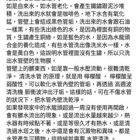
如是自來水，如水管老化，會產生鐵鏽跟泥沙堆
積，洗出來的水就會是咖啡色，地下水含有氧化
錳，管壁上會結成黑色管垢，洗出來的水會跟石油
一樣黑，有些洗出綠色的水，是因為裡面有銅的物
質，生鏽產生銅綠，如是藍色的水，是因為水龍頭
合金的養化造成，有些水管洗出像洗米水一樣，水
會是黃白色，這說明水管裡面沒有生鏽，所以只洗
出水管壁的生物膜。
管壁上的髒東西，如是靠一般水壓流動，很難清乾
淨。 清洗水管 的原理，就是用 檸檬酸 ， 檸檬酸呈
弱酸性，可以軟化水管內壁的管垢，再透過 高週波
清洗機 脈衝波沖出汙垢。這樣的話，可在不傷水管
的狀況下，把水管內壁洗乾淨。
如果發現家中的水龍頭超過一周沒有使用再開啟，
會有髒水流出的現象，或是流出水量越來越少，熱
水器有時候點不著，或是等很久才有熱水，或是清
洗過水塔之後，水中還是會有沉澱物和異味，都是
水管產生沉積物，這時候就需要 水管清洗 。