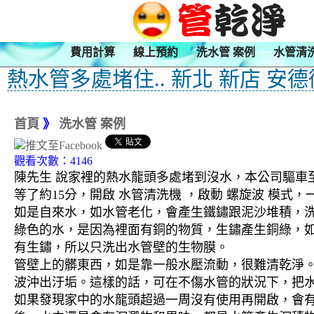
費用計算
線上預約
洗水管 案例
水管清
熱水管多處堵住.. 新北 新店 安
首頁
》
洗水管 案例
觀看次數：4146
陳先生 說家裡的熱水龍頭多處堵到沒水，本公司驅車至
等了約15分，開啟 水管清洗機 ，啟動 螺旋波 模
如是自來水，如水管老化，會產生鐵鏽跟泥沙堆積，
綠色的水，是因為裡面有銅的物質，生鏽產生銅綠，
有生鏽，所以只洗出水管壁的生物膜。
管壁上的髒東西，如是靠一般水壓流動，很難清乾淨。 
波沖出汙垢。這樣的話，可在不傷水管的狀況下，把
如果發現家中的水龍頭超過一周沒有使用再開啟，會