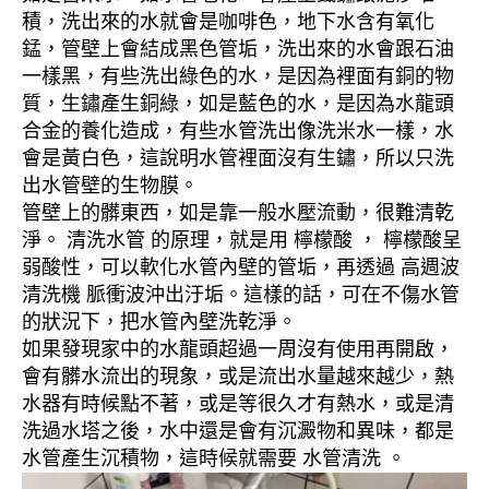
積，洗出來的水就會是咖啡色，地下水含有氧化
錳，管壁上會結成黑色管垢，洗出來的水會跟石油
一樣黑，有些洗出綠色的水，是因為裡面有銅的物
質，生鏽產生銅綠，如是藍色的水，是因為水龍頭
合金的養化造成，有些水管洗出像洗米水一樣，水
會是黃白色，這說明水管裡面沒有生鏽，所以只洗
出水管壁的生物膜。
管壁上的髒東西，如是靠一般水壓流動，很難清乾
淨。 清洗水管 的原理，就是用 檸檬酸 ， 檸檬酸呈
弱酸性，可以軟化水管內壁的管垢，再透過 高週波
清洗機 脈衝波沖出汙垢。這樣的話，可在不傷水管
的狀況下，把水管內壁洗乾淨。
如果發現家中的水龍頭超過一周沒有使用再開啟，
會有髒水流出的現象，或是流出水量越來越少，熱
水器有時候點不著，或是等很久才有熱水，或是清
洗過水塔之後，水中還是會有沉澱物和異味，都是
水管產生沉積物，這時候就需要 水管清洗 。