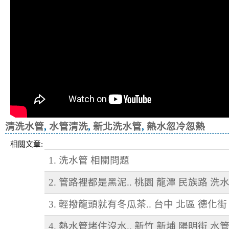
清洗水管
,
水管清洗
,
新北洗水管
,
熱水忽冷忽熱
相關文章:
1. 洗水管 相關問題
2. 管路裡都是黑泥.. 桃園 龍潭 民族路 洗
3. 輕撥龍頭就有冬瓜茶.. 台中 北區 德化
4. 熱水管堵住沒水.. 新竹 新埔 陽明街 水