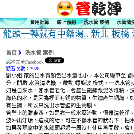
費用計算
線上預約
洗水管 案例
水管清
龍頭一轉就有中藥湯.. 新北 板橋
首頁
》
洗水管 案例
觀看次數：3928
劉小姐 家的出水有顏色出水量也小，本公司驅車至 劉小
分，開啟 水管清洗機 ，啟動 螺旋波 模式，一洗
如是自來水，如水管老化，會產生鐵鏽跟泥沙堆積，
綠色的水，是因為裡面有銅的物質，生鏽產生銅綠，
有生鏽，所以只洗出水管壁的生物膜。
管壁上的髒東西，如是靠一般水壓流動，很難清乾淨。 
波沖出汙垢。這樣的話，可在不傷水管的狀況下，把
如果發現家中的水龍頭超過一周沒有使用再開啟，會