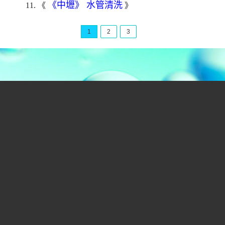
《中壢》 水管清洗
11. 《
》
1
2
3