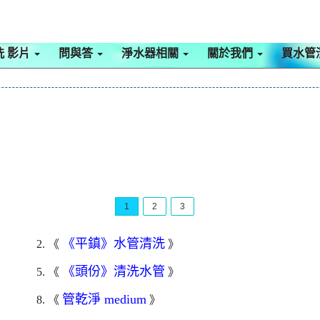
洗 影片
問與答
淨水器相關
關於我們
買水管
1
2
3
《平鎮》水管清洗
2. 《
》
《頭份》清洗水管
5. 《
》
管乾淨 medium
8. 《
》