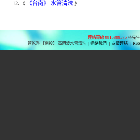
《台南》 水管清洗
12. 《
》
連絡專線 0915888575
林先生
管乾淨 【南投】 高週波水管清洗
|
連絡我們
|
友情連結
|
RSS