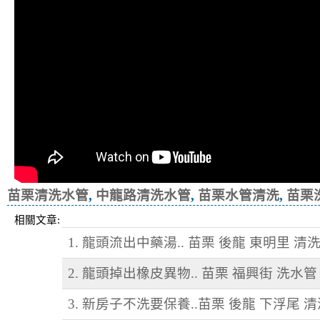
苗栗清洗水管
,
中龍路清洗水管
,
苗栗水管清洗
,
苗栗
相關文章:
1. 龍頭流出中藥湯.. 苗栗 後龍 東明里 清
2. 龍頭掉出橡皮異物.. 苗栗 福興街 洗水管
3. 新房子不洗要保養..苗栗 後龍 下浮尾 