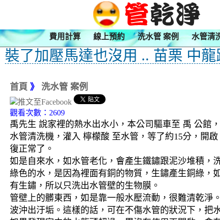
費用計算
線上預約
洗水管 案例
水管清
裝了加壓馬達也沒用 .. 苗栗 中
首頁
》
洗水管 案例
觀看次數：2609
禹先生 說家裡的熱水出水小，本公司驅車至 禹 公館
水管清洗機，灌入 檸檬酸 至水管，等了約15分，開
復正常了。
如是自來水，如水管老化，會產生鐵鏽跟泥沙堆積，
綠色的水，是因為裡面有銅的物質，生鏽產生銅綠，
有生鏽，所以只洗出水管壁的生物膜。
管壁上的髒東西，如是靠一般水壓流動，很難清乾淨。 
波沖出汙垢。這樣的話，可在不傷水管的狀況下，把