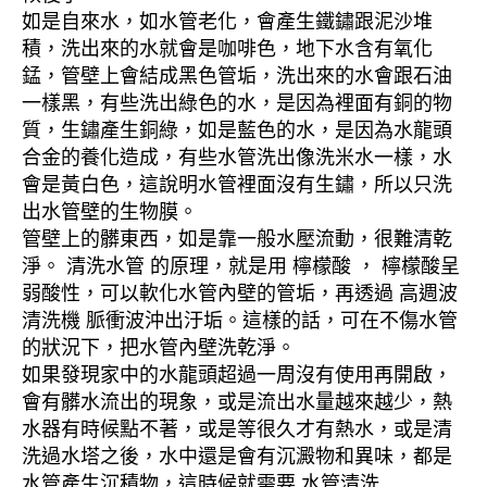
如是自來水，如水管老化，會產生鐵鏽跟泥沙堆
積，洗出來的水就會是咖啡色，地下水含有氧化
錳，管壁上會結成黑色管垢，洗出來的水會跟石油
一樣黑，有些洗出綠色的水，是因為裡面有銅的物
質，生鏽產生銅綠，如是藍色的水，是因為水龍頭
合金的養化造成，有些水管洗出像洗米水一樣，水
會是黃白色，這說明水管裡面沒有生鏽，所以只洗
出水管壁的生物膜。
管壁上的髒東西，如是靠一般水壓流動，很難清乾
淨。 清洗水管 的原理，就是用 檸檬酸 ， 檸檬酸呈
弱酸性，可以軟化水管內壁的管垢，再透過 高週波
清洗機 脈衝波沖出汙垢。這樣的話，可在不傷水管
的狀況下，把水管內壁洗乾淨。
如果發現家中的水龍頭超過一周沒有使用再開啟，
會有髒水流出的現象，或是流出水量越來越少，熱
水器有時候點不著，或是等很久才有熱水，或是清
洗過水塔之後，水中還是會有沉澱物和異味，都是
水管產生沉積物，這時候就需要 水管清洗