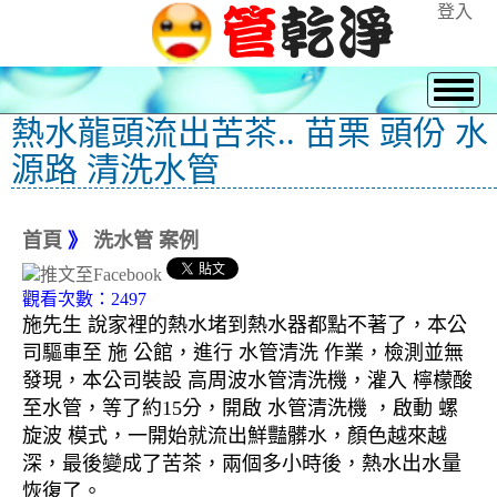
登入
熱水龍頭流出苦茶.. 苗栗 頭份 水
源路 清洗水管
首頁
》
洗水管 案例
觀看次數：2497
施先生 說家裡的熱水堵到熱水器都點不著了，本公
司驅車至 施 公館，進行 水管清洗 作業，檢測並無
發現，本公司裝設 高周波水管清洗機，灌入 檸檬酸
至水管，等了約15分，開啟 水管清洗機 ，啟動 螺
旋波 模式，一開始就流出鮮豔髒水，顏色越來越
深，最後變成了苦茶，兩個多小時後，熱水出水量
恢復了。