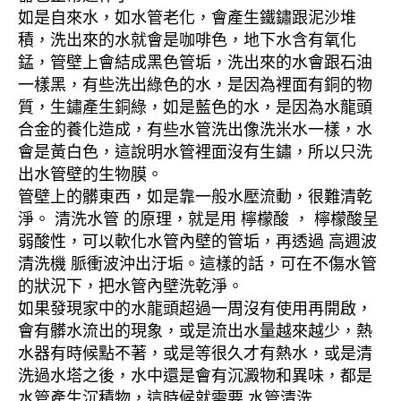
如是自來水，如水管老化，會產生鐵鏽跟泥沙堆
積，洗出來的水就會是咖啡色，地下水含有氧化
錳，管壁上會結成黑色管垢，洗出來的水會跟石油
一樣黑，有些洗出綠色的水，是因為裡面有銅的物
質，生鏽產生銅綠，如是藍色的水，是因為水龍頭
合金的養化造成，有些水管洗出像洗米水一樣，水
會是黃白色，這說明水管裡面沒有生鏽，所以只洗
出水管壁的生物膜。
管壁上的髒東西，如是靠一般水壓流動，很難清乾
淨。 清洗水管 的原理，就是用 檸檬酸 ， 檸檬酸呈
弱酸性，可以軟化水管內壁的管垢，再透過 高週波
清洗機 脈衝波沖出汙垢。這樣的話，可在不傷水管
的狀況下，把水管內壁洗乾淨。
如果發現家中的水龍頭超過一周沒有使用再開啟，
會有髒水流出的現象，或是流出水量越來越少，熱
水器有時候點不著，或是等很久才有熱水，或是清
洗過水塔之後，水中還是會有沉澱物和異味，都是
水管產生沉積物，這時候就需要 水管清洗