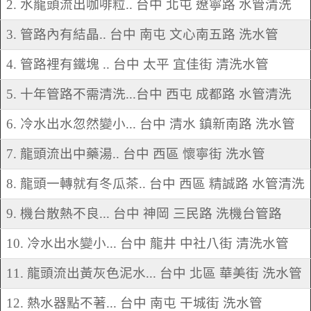
2. 水龍頭流出咖啡粒.. 台中 北屯 遼寧路 水管清洗
3. 管路內有結晶.. 台中 南屯 文心南五路 洗水管
4. 管路裡有鐵塊 .. 台中 太平 宜佳街 清洗水管
5. 十年管路不需清洗...台中 西屯 成都路 水管清洗
6. 冷水出水忽然變小... 台中 清水 鎮新南路 洗水管
7. 龍頭流出中藥湯.. 台中 西區 懷寧街 洗水管
8. 龍頭一轉就有冬瓜茶.. 台中 西區 精誠路 水管清洗
9. 機台散熱不良... 台中 神岡 三民路 洗機台管路
10. 冷水出水變小... 台中 龍井 中社八街 清洗水管
11. 龍頭流出黃灰色泥水... 台中 北區 華美街 洗水管
12. 熱水器點不著... 台中 南屯 干城街 洗水管