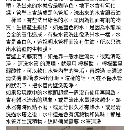
積，洗出來的水就會是咖啡色，地下水含有氧化
錳，管壁上會結成黑色管垢，洗出來的水會跟石油
一樣黑，有些洗出綠色的水，是因為裡面有銅的物
質，生鏽產生銅綠，如是藍色的水，是因為水龍頭
合金的養化造成，有些水管洗出像洗米水一樣，水
會是黃白色，這說明水管裡面沒有生鏽，所以只洗
出水管壁的生物膜。
管壁上的髒東西，如是靠一般水壓流動，很難清乾
淨。 清洗水管 的原理，就是用 檸檬酸 ， 檸檬酸呈
弱酸性，可以軟化水管內壁的管垢，再透過 高週波
清洗機 脈衝波沖出汙垢。這樣的話，可在不傷水管
的狀況下，把水管內壁洗乾淨。
如果發現家中的水龍頭超過一周沒有使用再開啟，
會有髒水流出的現象，或是流出水量越來越少，熱
水器有時候點不著，或是等很久才有熱水，或是清
洗過水塔之後，水中還是會有沉澱物和異味，都是
水管產生沉積物，這時候就需要 水管清洗