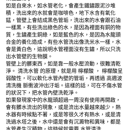
如是自來水，如水管老化，會產生鐵鏽跟泥沙堆
積，洗出來的水就會是咖啡色，地下水含有氧化
錳，管壁上會結成黑色管垢，洗出來的水會跟石油
一樣黑，有些洗出綠色的水，是因為裡面有銅的物
質，生鏽產生銅綠，如是藍色的水，是因為水龍頭
合金的養化造成，有些水管洗出像洗米水一樣，水
會是黃白色，這說明水管裡面沒有生鏽，所以只洗
出水管壁的生物膜。
管壁上的髒東西，如是靠一般水壓流動，很難清乾
淨。 清洗水管 的原理，就是用 檸檬酸 ， 檸檬酸呈
弱酸性，可以軟化水管內壁的管垢，再透過 高週波
清洗機 脈衝波沖出汙垢。這樣的話，可在不傷水管
的狀況下，把水管內壁洗乾淨。
如果發現家中的水龍頭超過一周沒有使用再開啟，
會有髒水流出的現象，或是流出水量越來越少，熱
水器有時候點不著，或是等很久才有熱水，或是清
洗過水塔之後，水中還是會有沉澱物和異味，都是
水管產生沉積物，這時候就需要 水管清洗