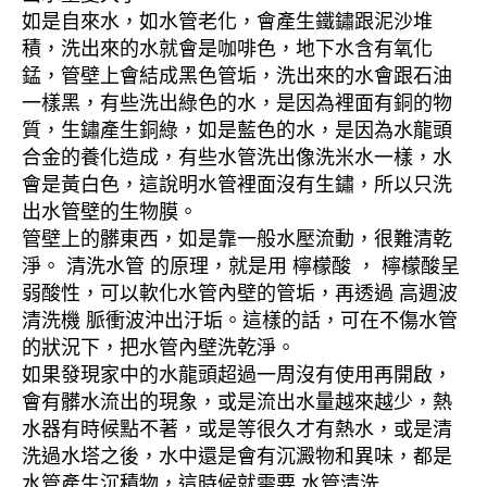
如是自來水，如水管老化，會產生鐵鏽跟泥沙堆
積，洗出來的水就會是咖啡色，地下水含有氧化
錳，管壁上會結成黑色管垢，洗出來的水會跟石油
一樣黑，有些洗出綠色的水，是因為裡面有銅的物
質，生鏽產生銅綠，如是藍色的水，是因為水龍頭
合金的養化造成，有些水管洗出像洗米水一樣，水
會是黃白色，這說明水管裡面沒有生鏽，所以只洗
出水管壁的生物膜。
管壁上的髒東西，如是靠一般水壓流動，很難清乾
淨。 清洗水管 的原理，就是用 檸檬酸 ， 檸檬酸呈
弱酸性，可以軟化水管內壁的管垢，再透過 高週波
清洗機 脈衝波沖出汙垢。這樣的話，可在不傷水管
的狀況下，把水管內壁洗乾淨。
如果發現家中的水龍頭超過一周沒有使用再開啟，
會有髒水流出的現象，或是流出水量越來越少，熱
水器有時候點不著，或是等很久才有熱水，或是清
洗過水塔之後，水中還是會有沉澱物和異味，都是
水管產生沉積物，這時候就需要 水管清洗