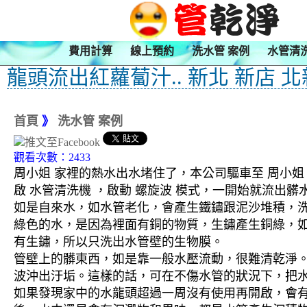
費用計算
線上預約
洗水管 案例
水管清
龍頭流出紅蘿蔔汁.. 新北 新店 
首頁
》
洗水管 案例
觀看次數：2433
周小姐 家裡的熱水出水堵住了，本公司驅車至 周小姐
啟 水管清洗機 ，啟動 螺旋波 模式，一開始就流
如是自來水，如水管老化，會產生鐵鏽跟泥沙堆積，
綠色的水，是因為裡面有銅的物質，生鏽產生銅綠，
有生鏽，所以只洗出水管壁的生物膜。
管壁上的髒東西，如是靠一般水壓流動，很難清乾淨。 
波沖出汙垢。這樣的話，可在不傷水管的狀況下，把
如果發現家中的水龍頭超過一周沒有使用再開啟，會