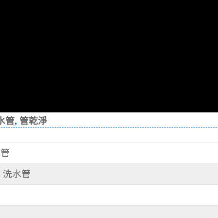
水管
,
管乾淨
水管
路 洗水管